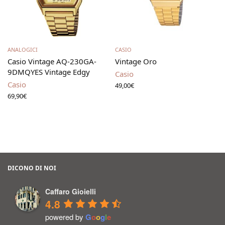
Aggiungi al carrello
Aggiungi al carrello
ANALOGICI
CASIO
Casio Vintage AQ-230GA-
Vintage Oro
9DMQYES Vintage Edgy
Casio
Casio
49,00
€
69,90
€
DICONO DI NOI
Caffaro Gioielli
4.8
powered by
G
o
o
g
l
e