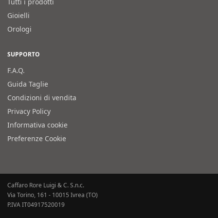
Tutti i prodotti
Gioielli
Orologi
SUPPORTO
F.A.Q.
Guida Taglie
Condizioni di vendita
Privacy Policy
Informativa cookie
Preferenze Cookie
Caffaro Rore Luigi & C. S.n.c.
Via Torino, 161 - 10015 Ivrea (TO)
P.IVA IT04917520019