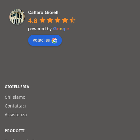
Caffaro Gioielli
4.8
powered by
G
o
o
g
l
e
votaci su
GIOIELLERIA
Chi siamo
Contattaci
Assistenza
PRODOTTI