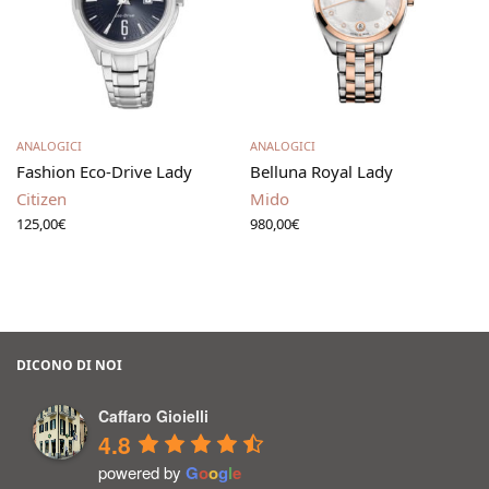
Leggi tutto
Leggi tutto
ANALOGICI
ANALOGICI
Fashion Eco-Drive Lady
Belluna Royal Lady
Citizen
Mido
125,00
€
980,00
€
DICONO DI NOI
Caffaro Gioielli
4.8
powered by
G
o
o
g
l
e