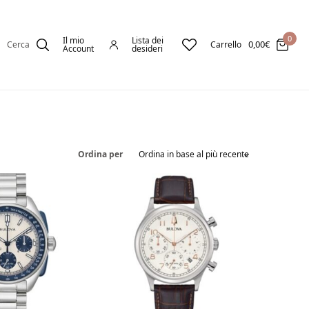
0
Il mio
Lista dei
0,00
€
Cerca
Carrello
Account
desideri
Ordina per