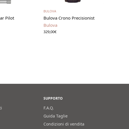
gi tutto
Aggiungi al carrello
BULOVA
r Pilot
Bulova Crono Precisionist
Bulova
329,00
€
SUPPORTO
ti
F.A.Q.
Guida Taglie
Condizioni di vendita