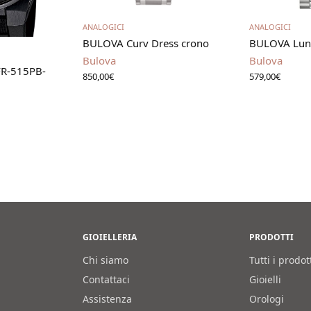
Leggi tutto
Leg
ANALOGICI
ANALOGICI
BULOVA Curv Dress crono
BULOVA Luna
utto
Bulova
Bulova
FR-515PB-
850,00
€
579,00
€
GIOIELLERIA
PRODOTTI
Chi siamo
Tutti i prodot
Contattaci
Gioielli
Assistenza
Orologi