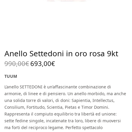
Anello Settedoni in oro rosa 9kt
990,00
€
693,00
€
Il prezzo
Il
originale
prezzo
TUUM
era:
attuale
L’anello SETTEDONI è un’affascinante combinazione di
990,00€.
è:
armonie, di linee e di pensiero. Un anello morbido, ma anche
693,00€.
una solida torre di valori, di doni: Sapientia, Intellectus,
Consilium, Fortitudo, Scientia, Pietas e Timor Domini.
Rappresenta il compiuto equilibrio tra libertà ed unione:
sette fedine singole, incatenate tra loro, libere di muoversi
ma forti del reciproco legame. Perfetto spettacolo