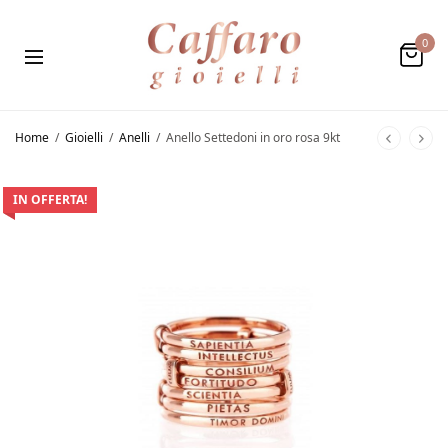
0
Home
/
Gioielli
/
Anelli
/
Anello Settedoni in oro rosa 9kt
IN OFFERTA!