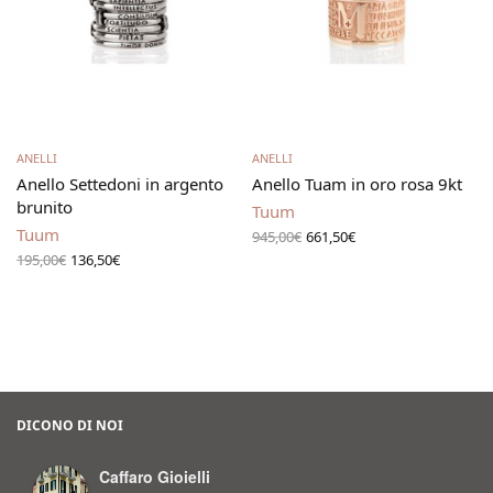
Scegli
Leggi tutto
ANELLI
ANELLI
Anello Settedoni in argento
Anello Tuam in oro rosa 9kt
brunito
Tuum
Il prezzo
Il
Tuum
945,00
€
661,50
€
originale
prezzo
Il prezzo
Il
195,00
€
136,50
€
era:
attuale
originale
prezzo
945,00€.
è:
era:
attuale
661,50€.
195,00€.
è:
136,50€.
DICONO DI NOI
Caffaro Gioielli