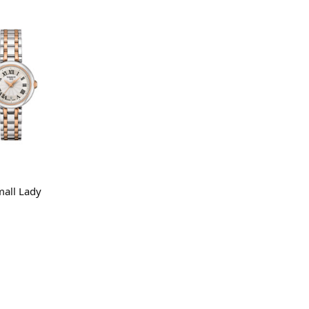
i al carrello
mall Lady