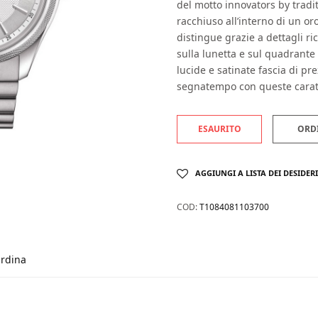
del motto innovators by tradi
racchiuso all’interno di un or
distingue grazie a dettagli ri
sulla lunetta e sul quadrante c
lucide e satinate fascia di pr
segnatempo con queste caratt
ESAURITO
ORD
AGGIUNGI A LISTA DEI DESIDERI
COD:
T1084081103700
rdina