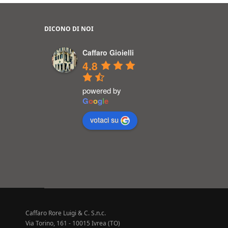
DICONO DI NOI
Caffaro Gioielli
4.8
powered by
G
o
o
g
l
e
votaci su
Caffaro Rore Luigi & C. S.n.c.
Via Torino, 161 - 10015 Ivrea (TO)