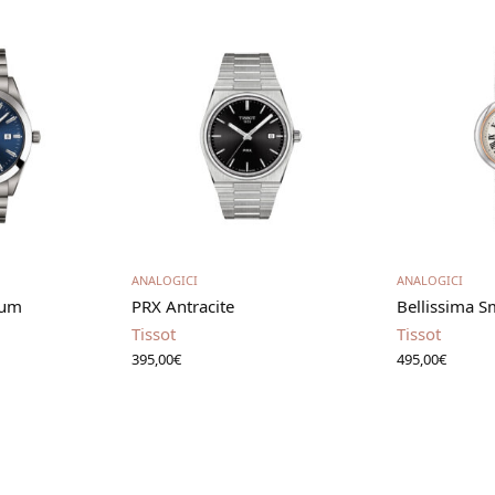
carrello
Aggiungi al carrello
Aggiung
ANALOGICI
ANALOGICI
ium
PRX Antracite
Bellissima S
Tissot
Tissot
395,00
€
495,00
€