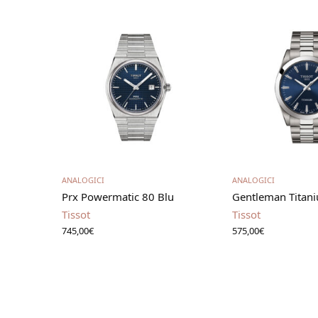
Aggiungi al carrello
Aggiungi al 
ANALOGICI
ANALOGICI
Prx Powermatic 80 Blu
Gentleman Titan
Tissot
Tissot
745,00
€
575,00
€