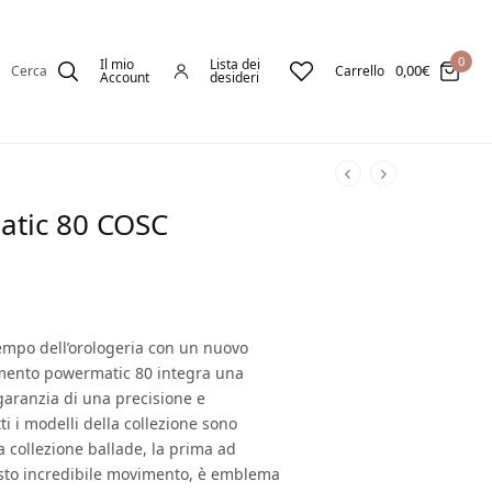
0
Il mio
Lista dei
0,00
€
Cerca
Carrello
Account
desideri
atic 80 COSC
empo dell’orologeria con un nuovo
imento powermatic 80 integra una
a garanzia di una precisione e
tti i modelli della collezione sono
a collezione ballade, la prima ad
sto incredibile movimento, è emblema