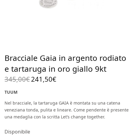
Bracciale Gaia in argento rodiato
e tartaruga in oro giallo 9kt
345,00
€
241,50
€
Il prezzo
Il
originale
prezzo
TUUM
era:
attuale
Nel bracciale, la tartaruga GAIA è montata su una catena
345,00€.
è:
veneziana tonda, pulita e lineare. Come pendente è presente
241,50€.
una medaglia con la scritta Let’s change together.
Disponibile