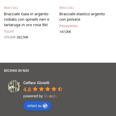
Scegli
Leggi tutto
BRACCIALI
BRACCIALI
Bracciale Gaia in argento
Bracciale elastico argento
rodiato con spinelli neri e
con polvere
tartaruga in oro rosa 9kt
Pesavento
Tuum
147,00
€
Il prezzo
Il
375,00
€
262,50
€
originale
prezzo
era:
attuale
375,00€.
è:
262,50€.
DICONO DI NOI
Caffaro Gioielli
4.8
powered by
G
o
o
g
l
e
votaci su