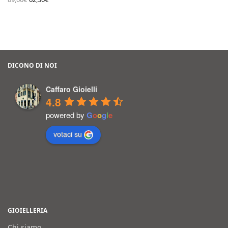
originale
prezzo
era:
attuale
89,00€.
è:
62,30€.
DICONO DI NOI
Caffaro Gioielli
4.8
powered by
G
o
o
g
l
e
votaci su
GIOIELLERIA
Chi siamo