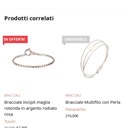
Prodotti correlati
IN OFFERTA!
ORDINABILE
Scegli
Leggi tutto
BRACCIALI
BRACCIALI
Bracciale Incipit maglia
Bracciale Multifilo con Perla
a
rotonda in argento rodiato
Pesavento
rosa
216,00
€
Tuum
Il prezzo
Il
89,00
€
62,30
€