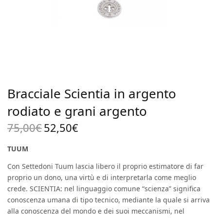
Bracciale Scientia in argento
rodiato e grani argento
75,00
€
52,50
€
Il prezzo
Il
originale
prezzo
TUUM
era:
attuale
Con Settedoni Tuum lascia libero il proprio estimatore di far
75,00€.
è:
proprio un dono, una virtù e di interpretarla come meglio
52,50€.
crede. SCIENTIA: nel linguaggio comune “scienza” significa
conoscenza umana di tipo tecnico, mediante la quale si arriva
alla conoscenza del mondo e dei suoi meccanismi, nel