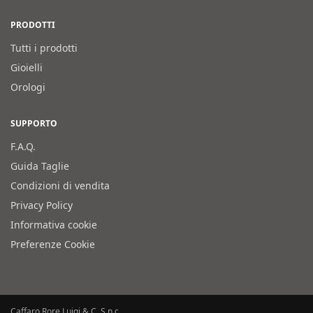
PRODOTTI
Tutti i prodotti
Gioielli
Orologi
SUPPORTO
F.A.Q.
Guida Taglie
Condizioni di vendita
Privacy Policy
Informativa cookie
Preferenze Cookie
Caffaro Rore Luigi & C. S.n.c.