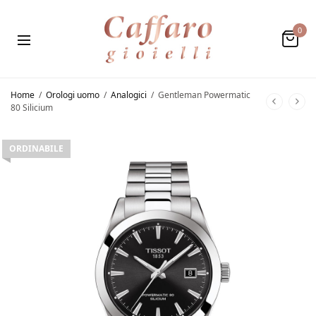
0
Home
/
Orologi uomo
/
Analogici
/
Gentleman Powermatic
80 Silicium
ORDINABILE