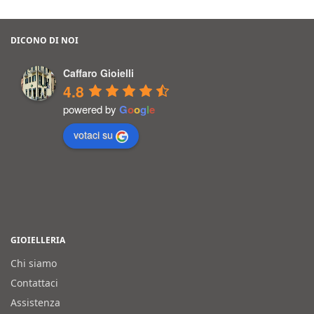
DICONO DI NOI
Caffaro Gioielli
4.8
powered by
G
o
o
g
l
e
votaci su
GIOIELLERIA
Chi siamo
Contattaci
Assistenza