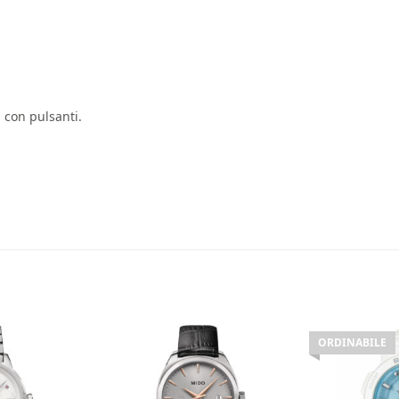
a con pulsanti.
ORDINABILE