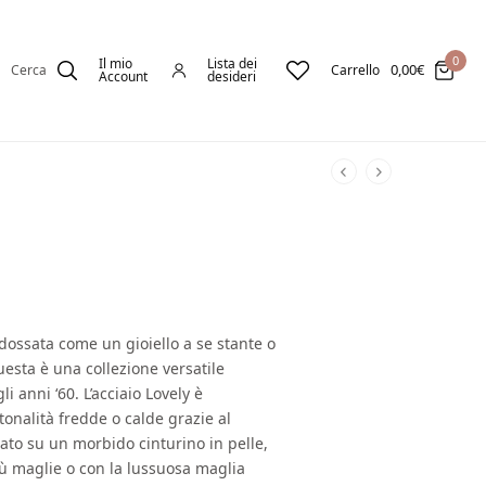
0
Il mio
Lista dei
0,00
€
Cerca
Carrello
Account
desideri
ndossata come un gioiello a se stante o
uesta è una collezione versatile
li anni ‘60. L’acciaio Lovely è
onalità fredde o calde grazie al
ato su un morbido cinturino in pelle,
iù maglie o con la lussuosa maglia