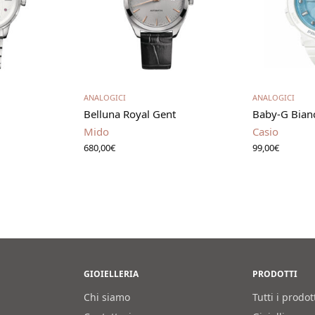
carrello
Aggiungi al carrello
Leg
ANALOGICI
ANALOGICI
Belluna Royal Gent
Baby-G Bian
Mido
Casio
680,00
€
99,00
€
GIOIELLERIA
PRODOTTI
Chi siamo
Tutti i prodot