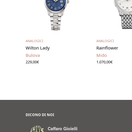
Aggiungi al carrello
Aggiungi al 
ANALOGICI
ANALOGICI
Wilton Lady
Rainflower
Bulova
Mido
229,00
€
1.070,00
€
DICONO DI NOI
Caffaro Gioielli