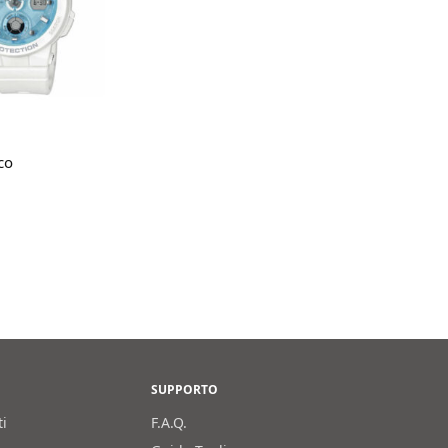
gi tutto
co
SUPPORTO
ti
F.A.Q.