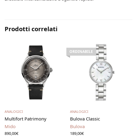
Prodotti correlati
ORDINABILE
Aggiungi al carrello
Leggi tutto
ANALOGICI
ANALOGICI
Multifort Patrimony
Bulova Classic
Mido
Bulova
890,00
€
189,00
€