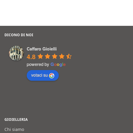
DICONO DI NOI
Caffaro Gioielli
4.8
powered by
G
o
o
g
l
e
votaci su
GIOIELLERIA
Chi siamo