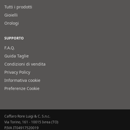
Tutti i prodotti
Gioielli
Orologi
SUPPORTO
F.A.Q.
Guida Taglie
Condizioni di vendita
Privacy Policy
Informativa cookie
Preferenze Cookie
Caffaro Rore Luigi & C. S.n.c.
Via Torino, 161 - 10015 Ivrea (TO)
P.IVA IT04917520019