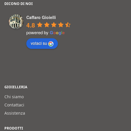
DICONO DI NOI
Caffaro Gioielli
4.8
powered by
G
o
o
g
l
e
votaci su
GIOIELLERIA
Chi siamo
Contattaci
Assistenza
PRODOTTI